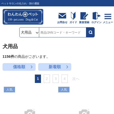
ペットサロンの仕入れ・卸の通販
お問合せ
ガイド
新規登録
ログイン
メニュー
犬用品
1156
件
の商品がございます。
価格順
新着順
1
2
3
4
次へ
人気
人気