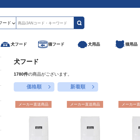
犬フード
猫フード
犬用品
猫用品
犬フード
1780
件
の商品がございます。
＋
価格順
新着順
＋
メーカー直送商品
メーカー直送商品
メーカー
＋