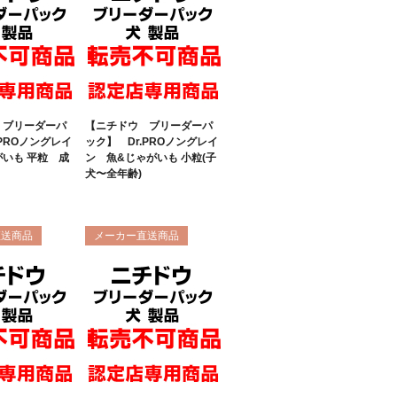
 ブリーダーパ
【ニチドウ ブリーダーパ
.PROノングレイ
ック】 Dr.PROノングレイ
がいも 平粒 成
ン 魚&じゃがいも 小粒(子
犬〜全年齢)
直送商品
メーカー直送商品