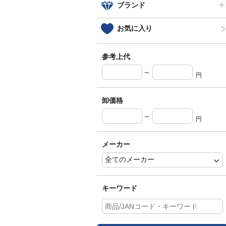
ブランド
お気に入り
参考上代
～
円
卸価格
～
円
メーカー
キーワード