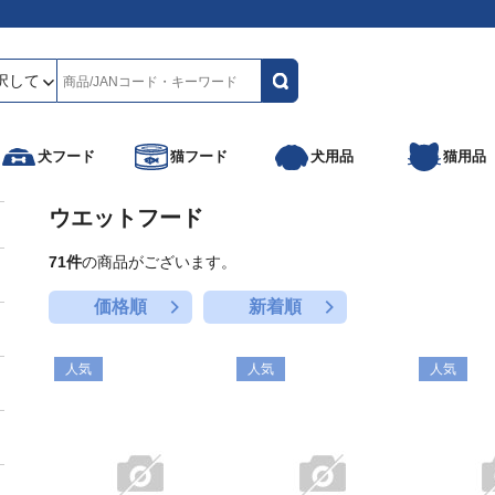
犬フード
猫フード
犬用品
猫用品
ウエットフード
71
件
の商品がございます。
＋
価格順
新着順
＋
人気
人気
人気
＋
＋