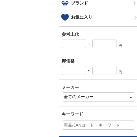
ブランド
お気に入り
参考上代
～
円
卸価格
～
円
メーカー
キーワード