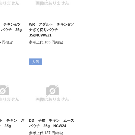
 チキン&ツ
WR アダルト チキン&ツ
トパウチ 35g
ナざく切りパウチ
35gNCWW21
5
円
参考上代
165
円
(税込)
(税込)
人気
ルト チキン ざ
DD 子猫 チキン ムース
チ 35g
パウチ 35g NCW24
参考上代
137
円
(税込)