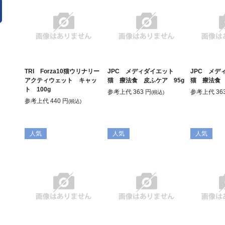
TRI Forza10猫ウリナリー
JPC メディダイエット
JPC メ
アクティウェット キャッ
猫 療法食 皮ふケア 95g
猫 療法食 
ト 100g
参考上代
363
円
参考上代
36
(税込)
参考上代
440
円
(税込)
人気
人気
人気