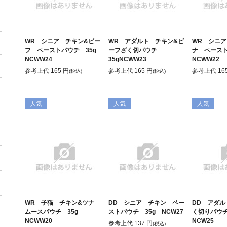
WR シニア チキン&ビー
WR アダルト チキン&ビ
WR シニア
フ ペーストパウチ 35g
ーフざく切パウチ
ナ ペース
NCWW24
35gNCWW23
NCWW22
参考上代
165
円
参考上代
165
円
参考上代
16
(税込)
(税込)
人気
人気
人気
＋
＋
WR 子猫 チキン&ツナ
DD シニア チキン ペー
DD アダ
＋
ムースパウチ 35g
ストパウチ 35g NCW27
く切りパウ
NCWW20
NCW25
参考上代
137
円
(税込)