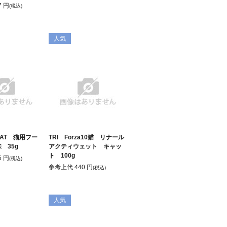
7
円
(税込)
人気
CAT 猫用フー
TRI Forza10猫 リナール
 35g
アクティウェット キャッ
ト 100g
5
円
(税込)
参考上代
440
円
(税込)
人気